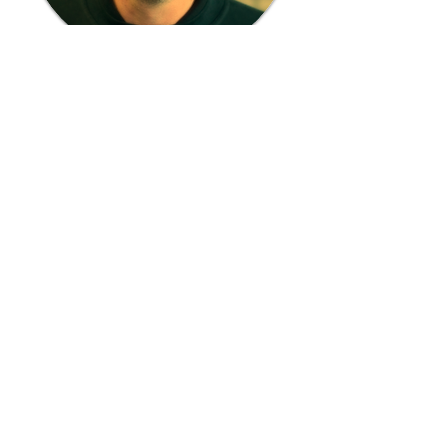
023 - 5552085
(lokaal tarief)
Bereikbaar van maandag t/m vrijdag
tussen
08.00 - 17.30
uur
Online afspraak maken
Lage Prijs Garantie
U betaalt bij ons dus
gegarandeerd nooit te veel.
Betrouwbaar
Kwaliteit en veiligheid staan