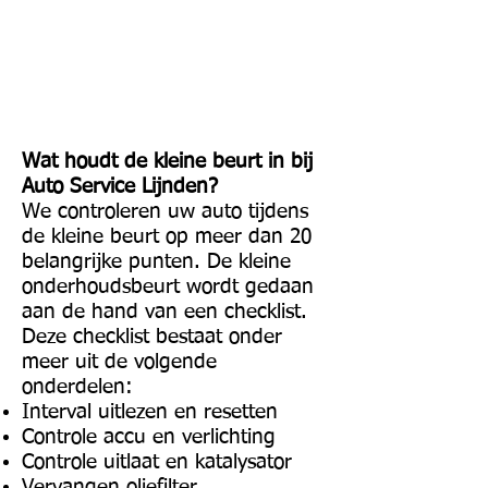
Natuurlijk zoekt u een betrouwbaar
adres voor uw APK en onderhoud.
Als RDW-erkende keuringsinstantie
begrijpen we dat. Daarom wordt
Auto Service Lijnden jaarlijks
beoordeeld.
Wat houdt de kleine beurt in bij
Auto Service Lijnden?
We controleren uw auto tijdens
de kleine beurt op meer dan 20
belangrijke punten. De kleine
onderhoudsbeurt wordt gedaan
aan de hand van een checklist.
Deze checklist bestaat onder
meer uit de volgende
onderdelen:
Interval uitlezen en resetten
Controle accu en verlichting
Controle uitlaat en katalysator
Vervangen oliefilter