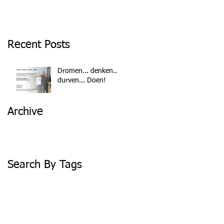
Recent Posts
Dromen... denken...
durven... Doen!
Archive
September 2015
(1)
1 post
Search By Tags
No tags yet.