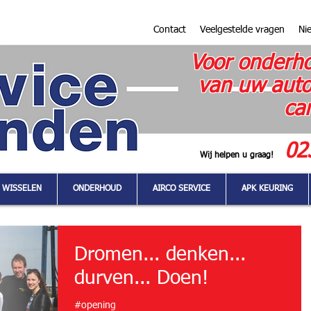
Contact
Veelgestelde vragen
Ni
Voor onderho
van uw auto
ca
02
Wij helpen u graag!
 WISSELEN
ONDERHOUD
AIRCO SERVICE
APK KEURING
Dromen... denken...
durven... Doen!
#opening