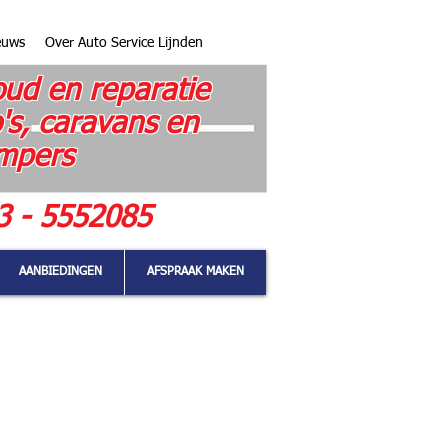
euws
Over Auto Service Lijnden
ud en reparatie
's, caravans en
mpers
3 - 5552085
AANBIEDINGEN
AFSPRAAK MAKEN