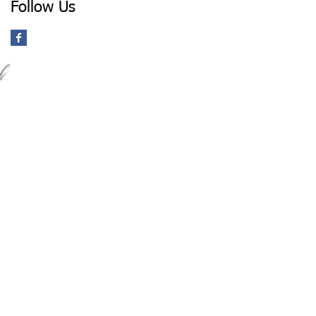
Follow Us
Klaar terwijl u wacht
We helpen u snel weer veilig
op weg. Vaak kunt u wachten
tot uw auto klaar is.