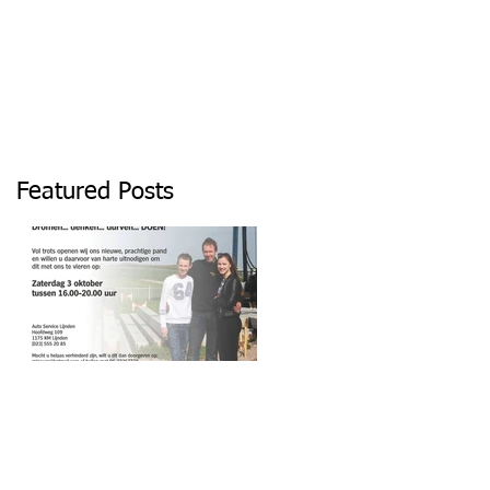
Featured Posts
Dromen... denken...
durven... Doen!