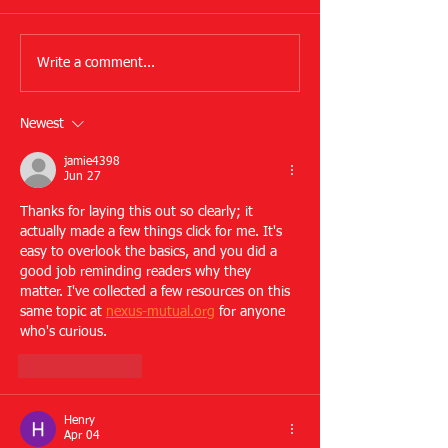
Write a comment...
Newest
jamie4398
Jun 27
Thanks for laying this out so clearly; it 
actually made a few things click for me. It's 
easy to overlook the basics, and you did a 
good job reminding readers why they 
matter. I've collected a few resources on this 
same topic at 
nexus-mutual.org
 for anyone 
who's curious.
Like
Reply
Henry
Apr 04