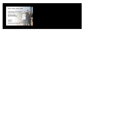
Dromen... denken... durven...
Doen!
Archive
September 2015
(1)
1 post
Search By Tags
No tags yet.
Follow Us
Lage Prijs Garantie