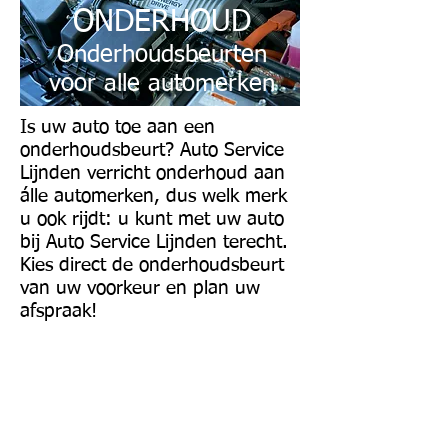
ONDERHOUD
Onderhoudsbeurten
voor alle automerken
Is uw auto toe aan een
onderhoudsbeurt? Auto Service
Lijnden verricht onderhoud aan
álle automerken, dus welk merk
u ook rijdt: u kunt met uw auto
bij Auto Service Lijnden terecht.
Kies direct de onderhoudsbeurt
van uw voorkeur en plan uw
afspraak!
Daarom onderhoud bij
Auto Service Lijnden
Natuurlijk zoekt u een betrouwbaar
adres voor uw APK en onderhoud.
Als RDW-erkende keuringsinstantie